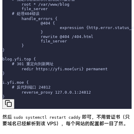
	root * /var/www/blog
	file_server
    # 处理404错误
	handle_errors {
		@404 {
			expression {http.error.status_
		}
		rewrite @404 /404.html
		file_server
	}
}
blog.yfi.top {
    # 301 重定向到新网址
	redir https://yfi.moe{uri} permanent
}
i.yfi.moe {
    # 反代到端口 24812
	reverse_proxy 127.0.0.1:24812
}
然后
即可，不用管证书（只
sudo systemctl restart caddy
要域名已经解析到该 VPS），每个网站的配置都一目了然。