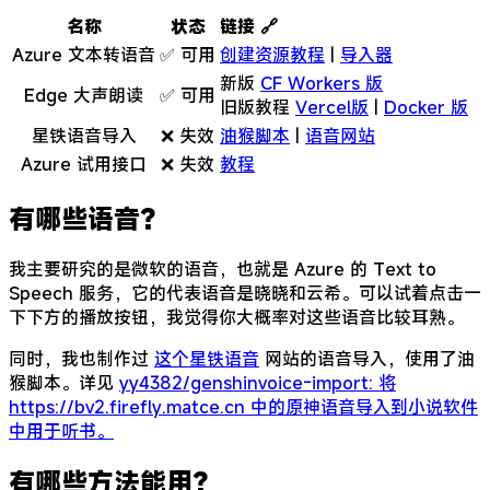
名称
状态
链接 🔗
Azure 文本转语音
✅ 可用
创建资源教程
|
导入器
新版
CF Workers 版
Edge 大声朗读
✅ 可用
旧版教程
Vercel版
|
Docker 版
星铁语音导入
❌ 失效
油猴脚本
|
语音网站
Azure 试用接口
❌ 失效
教程
有哪些语音？
我主要研究的是微软的语音，也就是 Azure 的 Text to
Speech 服务，它的代表语音是晓晓和云希。可以试着点击一
下下方的播放按钮，我觉得你大概率对这些语音比较耳熟。
同时，我也制作过
这个星铁语音
网站的语音导入，使用了油
猴脚本。详见
yy4382/genshinvoice-import: 将
https://bv2.firefly.matce.cn 中的原神语音导入到小说软件
中用于听书。
有哪些方法能用？