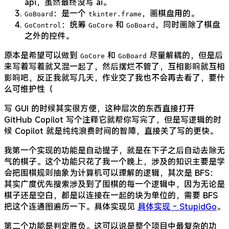
api，虽然最终没写 ai。
：是一个
，画棋盘用的。
GoBoard
tkinter.frame
：统筹
和
，同时画除了棋盘
GoControl
GoCore
GoBoard
之外的控件。
原本是希望可以做到
和
尽量解耦的，但是后
GoCore
GoBoard
来写着写着就又混一起了，然后摆烂不管了，互相影响就互相
影响吧，反正我就写几天，作业交了我也不会再去看了，要什
么可维护性（
写 GUI 的时候其实很方便，这种层次的东西直接打开
GitHub Copilot 写个注释它就帮你写完了，但是写逻辑的时
候 Copilot 就是纯纯浪费时间的智障，直接关了写的更快。
我第一个实现的功能是自动提子，就是在下子之后自动去除无
气的棋子。这个功能只花了我一个晚上，涉及的知识主要是学
会把围棋规则抽象为计算机可以理解的逻辑，其次是 BFS：
其实广度优先搜索涉及到了围棋的每一个逻辑中，因为无论是
棋子还是空白，都是以连接在一起的块为单位的，需要 BFS
把这个连通图遍历一下。具体实现见
具体实现 - StupidGo
。
第二个功能是判定胜负。这可以说是整个项目中最复杂的功