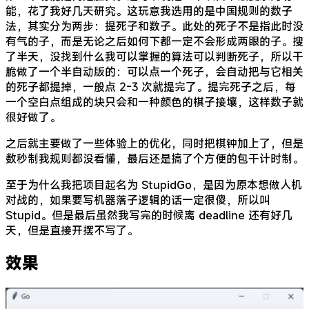
能，花了我好几天研究。这玩意我选用的是中国规则的数子
法，其实分为两步：提死子和数子。此处的死子不是指此时没
有气的子，而是无论之后如何下都一定不会形成两眼的子。搜
了半天，没找到什么我可以掌握的算法可以判断死子，所以干
脆做了一个半自动版的：可以点一个死子，会自动把与它相关
的死子都提掉，一般点 2-3 次就提完了。提完死子之后，每
一个空白点组成的块只会和一种颜色的棋子接壤，这样数子就
很好做了。
之后就主要做了一些体验上的优化，同时把棋钟加上了，但是
数秒制我规则都没看懂，最后还是搞了个方便的包干计时制。
至于为什么我把项目起名为 StupidGo，是因为原本想做人机
对战的，如果要写机器落子逻辑的话一定很傻，所以叫
Stupid。但是最后虽然我写完的时候离 deadline 还有好几
天，但是直接开摆不写了。
效果