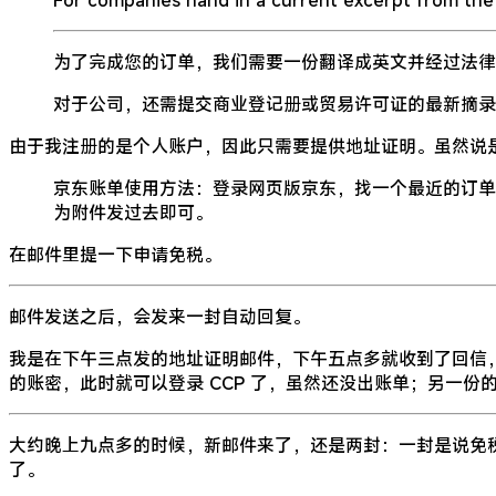
For companies hand in a current excerpt from the c
为了完成您的订单，我们需要一份翻译成英文并经过法律
对于公司，还需提交商业登记册或贸易许可证的最新摘录
由于我注册的是个人账户，因此只需要提供地址证明。虽然说
京东账单使用方法：登录网页版京东，找一个最近的订单，用 Chrom
为附件发过去即可。
在邮件里提一下申请免税。
邮件发送之后，会发来一封自动回复。
我是在下午三点发的地址证明邮件，下午五点多就收到了回信，又是两封一起来的，一封名
的账密，此时就可以登录 CCP 了，虽然还没出账单；另一
大约晚上九点多的时候，新邮件来了，还是两封：一封是说免税处理好了
了。