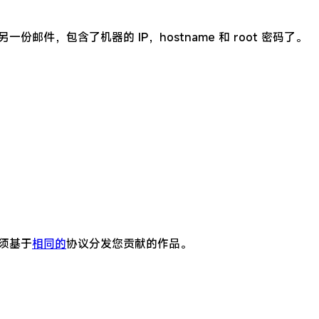
另一份邮件，包含了机器的 IP，hostname 和 root 密码了。
须基于
相同的
协议分发您贡献的作品。